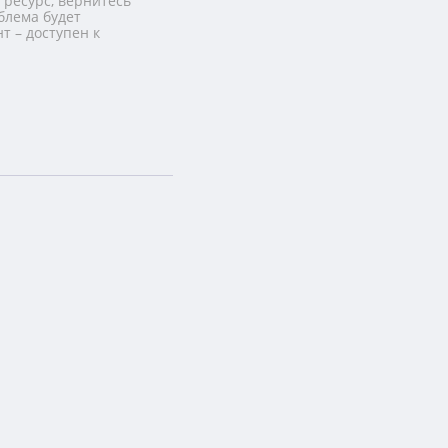
 ресурс, вернитесь
блема будет
т – доступен к