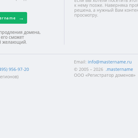
Если Вы хотели посетить этот
к нему позже. Наверняка про
решена, а нужный Вам контен
просмотру.
tername
продления домена,
 его сможет
ой желающий
.
Email:
info@mastername.ru
495) 956-97-20
© 2005 – 2026
.mastername
ООО «Регистратор доменов»
регионов)