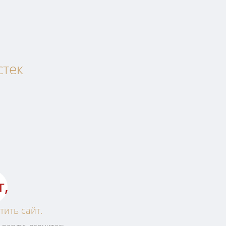
стек
т,
тить сайт.