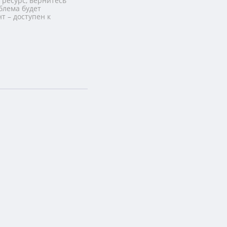
 ресурс, вернитесь
блема будет
т – доступен к