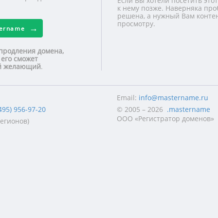
Если Вы хотели посетить этот
к нему позже. Наверняка про
решена, а нужный Вам контен
просмотру.
tername
продления домена,
 его сможет
ой желающий
.
Email:
info@mastername.ru
495) 956-97-20
© 2005 – 2026
.mastername
ООО «Регистратор доменов»
регионов)