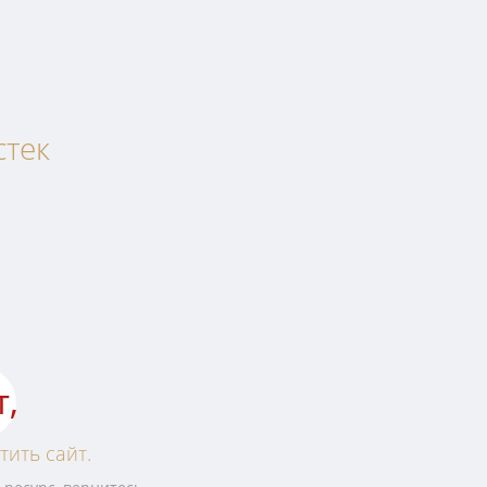
стек
т,
тить сайт.