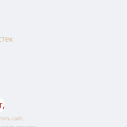
стек
т,
тить сайт.