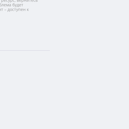
 ресурс, вернитесь
блема будет
т – доступен к