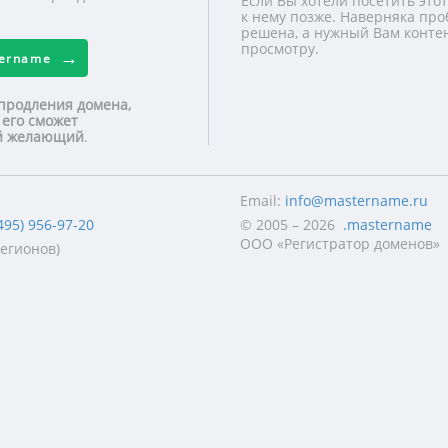
Если Вы хотели посетить этот
к нему позже. Наверняка про
решена, а нужный Вам контен
просмотру.
tername
продления домена,
 его сможет
ой желающий
.
Email:
info@mastername.ru
495) 956-97-20
© 2005 – 2026
.mastername
ООО «Регистратор доменов»
регионов)